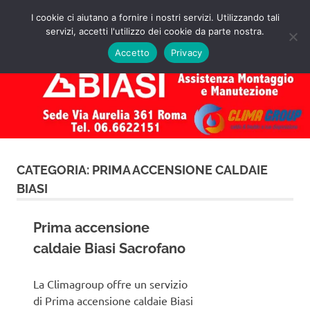
Salta
I cookie ci aiutano a fornire i nostri servizi. Utilizzando tali
al
servizi, accetti l'utilizzo dei cookie da parte nostra.
✅
MENU
contenuto
Assistenza
Richiedi
Accetto
Privacy
un
Caldaie
Preventivo!
Biasi
Roma
CATEGORIA:
PRIMA ACCENSIONE CALDAIE
BIASI
Prima accensione
caldaie Biasi Sacrofano
La Climagroup offre un servizio
di Prima accensione caldaie Biasi