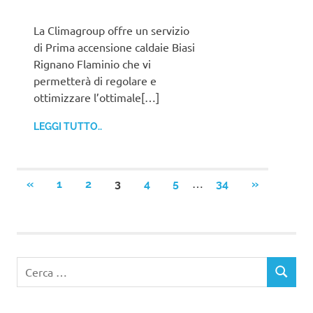
La Climagroup offre un servizio
di Prima accensione caldaie Biasi
Rignano Flaminio che vi
permetterà di regolare e
ottimizzare l’ottimale[…]
LEGGI TUTTO..
Paginazione
…
ARTICOLI
ARTICOLI
«
1
2
3
4
5
34
»
PRECEDENTI
SUCCESSIV
degli
articoli
Ricerca
CERCA
per: