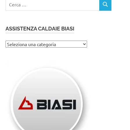
Ricerca
CERCA
per:
ASSISTENZA CALDAIE BIASI
Assistenza
caldaie
Biasi