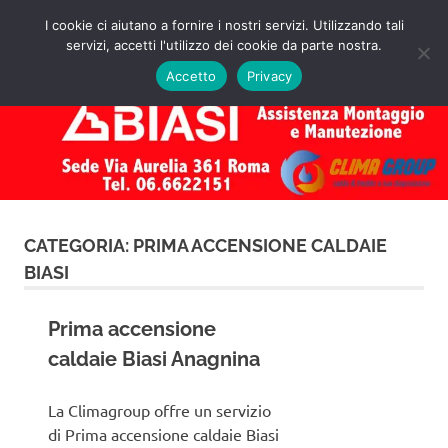
Salta
I cookie ci aiutano a fornire i nostri servizi. Utilizzando tali
al
servizi, accetti l'utilizzo dei cookie da parte nostra.
✅
MENU
contenuto
Assistenza
Richiedi
Accetto
Privacy
un
Caldaie
Preventivo!
Biasi
Roma
CATEGORIA:
PRIMA ACCENSIONE CALDAIE
BIASI
Prima accensione
caldaie Biasi Anagnina
La Climagroup offre un servizio
di Prima accensione caldaie Biasi