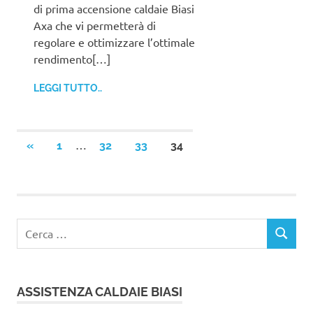
di prima accensione caldaie Biasi
Axa che vi permetterà di
regolare e ottimizzare l’ottimale
rendimento[…]
LEGGI TUTTO..
Paginazione
…
ARTICOLI
«
1
32
33
34
PRECEDENTI
degli
articoli
Ricerca
CERCA
per:
ASSISTENZA CALDAIE BIASI