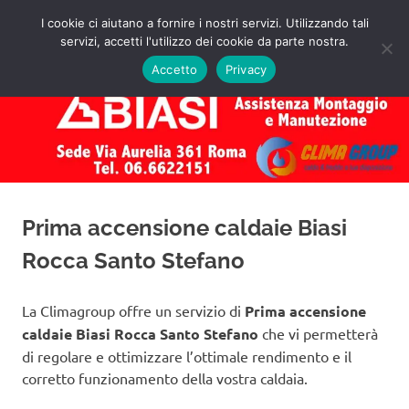
Salta
I cookie ci aiutano a fornire i nostri servizi. Utilizzando tali
al
servizi, accetti l'utilizzo dei cookie da parte nostra.
✅
MENU
contenuto
Assistenza
Richiedi
Accetto
Privacy
un
Caldaie
Preventivo!
Biasi
Roma
Prima accensione caldaie Biasi
Rocca Santo Stefano
La Climagroup offre un servizio di
Prima accensione
caldaie Biasi Rocca Santo Stefano
che vi permetterà
di regolare e ottimizzare l’ottimale rendimento e il
corretto funzionamento della vostra caldaia.