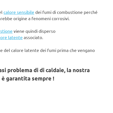
el
calore sensibile
dei fumi di combustione perché
arebbe origine a fenomeni corrosivi.
stione
viene quindi disperso
lore latente
associato.
te del calore latente dei fumi prima che vengano
iasi problema di di caldaie, la nostra
 è garantita sempre !