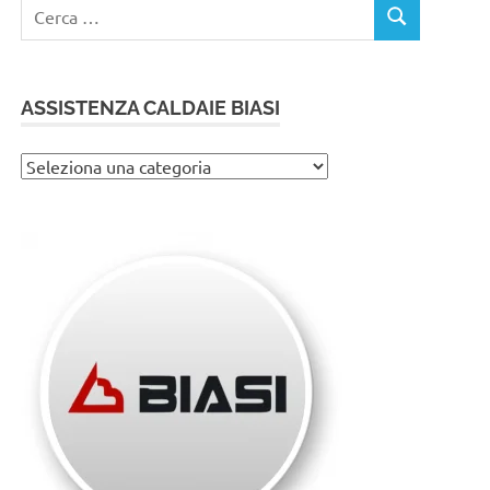
Ricerca
CERCA
per:
ASSISTENZA CALDAIE BIASI
Assistenza
caldaie
Biasi