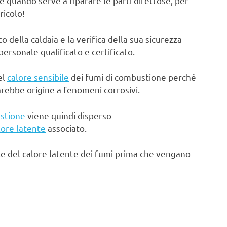
e quando serve a riparare le parti difettose, per
ricolo!
ella caldaia e la verifica della sua sicurezza
rsonale qualificato e certificato.
el
calore sensibile
dei fumi di combustione perché
arebbe origine a fenomeni corrosivi.
stione
viene quindi disperso
lore latente
associato.
te del calore latente dei fumi prima che vengano