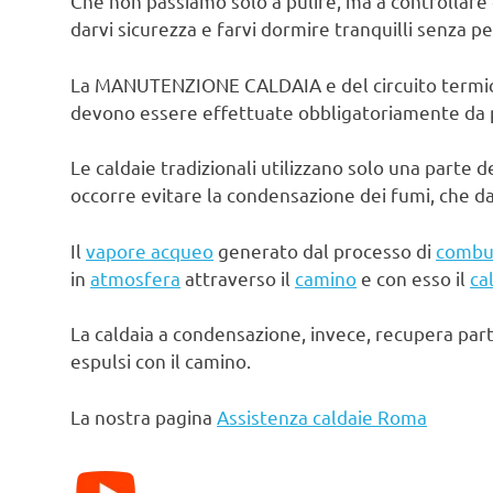
Che non passiamo solo a pulire, ma a controllare 
darvi sicurezza e farvi dormire tranquilli senza pe
La MANUTENZIONE CALDAIA e del circuito termico d
devono essere effettuate obbligatoriamente da pe
Le caldaie tradizionali utilizzano solo una parte d
occorre evitare la condensazione dei fumi, che d
Il
vapore acqueo
generato dal processo di
combu
in
atmosfera
attraverso il
camino
e con esso il
ca
La caldaia a condensazione, invece, recupera par
espulsi con il camino.
La nostra pagina
Assistenza caldaie Roma