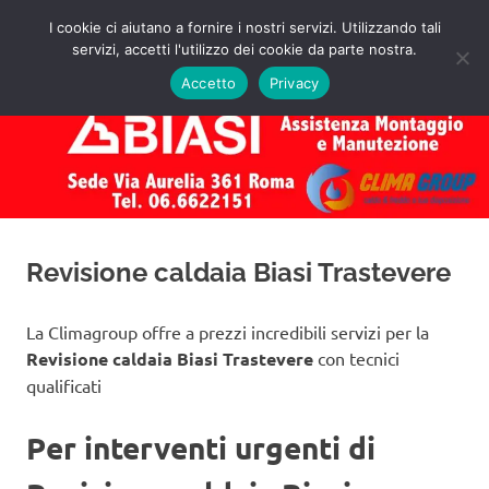
Salta
I cookie ci aiutano a fornire i nostri servizi. Utilizzando tali
al
servizi, accetti l'utilizzo dei cookie da parte nostra.
✅
MENU
contenuto
Assistenza
Richiedi
Accetto
Privacy
un
Caldaie
Preventivo!
Biasi
Roma
Revisione caldaia Biasi Trastevere
La Climagroup offre a prezzi incredibili servizi per la
Revisione caldaia Biasi Trastevere
con tecnici
qualificati
Per interventi urgenti di