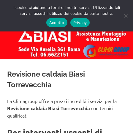
Salta
I cookie ci aiutano a fornire i nostri servizi. Utilizzando tali
al
servizi, accetti l'utilizzo dei cookie da parte nostra.
✅
MENU
contenuto
Assistenza
Richiedi
Accetto
Privacy
un
Caldaie
Preventivo!
Biasi
Roma
Revisione caldaia Biasi
Torrevecchia
La Climagroup offre a prezzi incredibili servizi per la
Revisione caldaia Biasi Torrevecchia
con tecnici
qualificati
Per interventi urgenti di