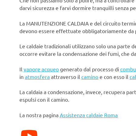
Che non passiamo solo a pulire, ma a controllare 
darvi sicurezza e farvi dormire tranquilli senza pe
La MANUTENZIONE CALDAIA e del circuito termico d
devono essere effettuate obbligatoriamente da pe
Le caldaie tradizionali utilizzano solo una parte d
occorre evitare la condensazione dei fumi, che d
Il
vapore acqueo
generato dal processo di
combu
in
atmosfera
attraverso il
camino
e con esso il
ca
La caldaia a condensazione, invece, recupera par
espulsi con il camino.
La nostra pagina
Assistenza caldaie Roma