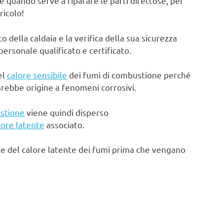
e quando serve a riparare le parti difettose, per
ricolo!
ella caldaia e la verifica della sua sicurezza
rsonale qualificato e certificato.
el
calore sensibile
dei fumi di combustione perché
arebbe origine a fenomeni corrosivi.
stione
viene quindi disperso
lore latente
associato.
te del calore latente dei fumi prima che vengano