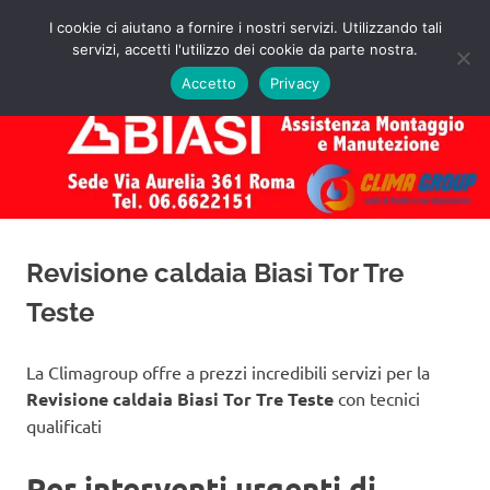
Salta
I cookie ci aiutano a fornire i nostri servizi. Utilizzando tali
al
servizi, accetti l'utilizzo dei cookie da parte nostra.
✅
MENU
contenuto
Assistenza
Richiedi
Accetto
Privacy
un
Caldaie
Preventivo!
Biasi
Roma
Revisione caldaia Biasi Tor Tre
Teste
La Climagroup offre a prezzi incredibili servizi per la
Revisione caldaia Biasi Tor Tre Teste
con tecnici
qualificati
Per interventi urgenti di