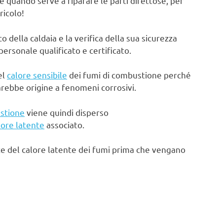
e quando serve a riparare le parti difettose, per
ricolo!
ella caldaia e la verifica della sua sicurezza
rsonale qualificato e certificato.
el
calore sensibile
dei fumi di combustione perché
arebbe origine a fenomeni corrosivi.
stione
viene quindi disperso
lore latente
associato.
te del calore latente dei fumi prima che vengano