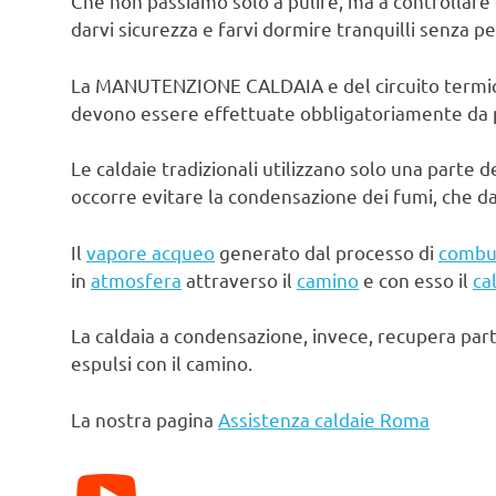
Che non passiamo solo a pulire, ma a controllare 
darvi sicurezza e farvi dormire tranquilli senza pe
La MANUTENZIONE CALDAIA e del circuito termico d
devono essere effettuate obbligatoriamente da pe
Le caldaie tradizionali utilizzano solo una parte d
occorre evitare la condensazione dei fumi, che d
Il
vapore acqueo
generato dal processo di
combu
in
atmosfera
attraverso il
camino
e con esso il
ca
La caldaia a condensazione, invece, recupera par
espulsi con il camino.
La nostra pagina
Assistenza caldaie Roma