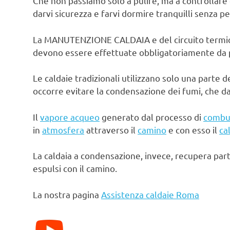
Che non passiamo solo a pulire, ma a controllare 
darvi sicurezza e farvi dormire tranquilli senza pe
La MANUTENZIONE CALDAIA e del circuito termico d
devono essere effettuate obbligatoriamente da pe
Le caldaie tradizionali utilizzano solo una parte d
occorre evitare la condensazione dei fumi, che d
Il
vapore acqueo
generato dal processo di
combu
in
atmosfera
attraverso il
camino
e con esso il
ca
La caldaia a condensazione, invece, recupera par
espulsi con il camino.
La nostra pagina
Assistenza caldaie Roma