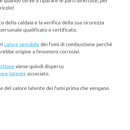
e quando serve a riparare le parti difettose, per
ricolo!
ella caldaia e la verifica della sua sicurezza
rsonale qualificato e certificato.
el
calore sensibile
dei fumi di combustione perché
arebbe origine a fenomeni corrosivi.
stione
viene quindi disperso
lore latente
associato.
te del calore latente dei fumi prima che vengano