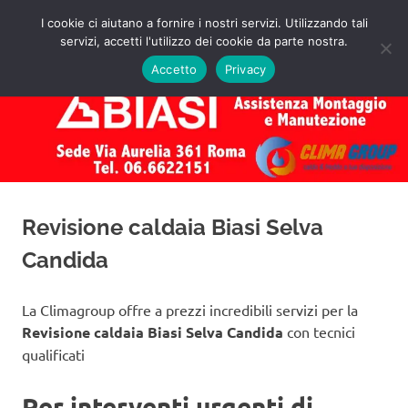
Salta
I cookie ci aiutano a fornire i nostri servizi. Utilizzando tali
al
servizi, accetti l'utilizzo dei cookie da parte nostra.
✅
MENU
contenuto
Assistenza
Richiedi
Accetto
Privacy
un
Caldaie
Preventivo!
Biasi
Roma
Revisione caldaia Biasi Selva
Candida
La Climagroup offre a prezzi incredibili servizi per la
Revisione caldaia Biasi Selva Candida
con tecnici
qualificati
Per interventi urgenti di