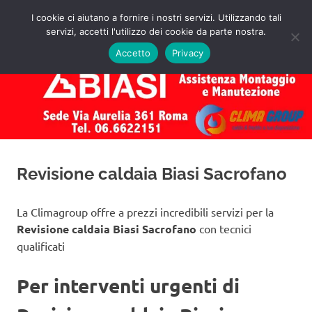
Salta
I cookie ci aiutano a fornire i nostri servizi. Utilizzando tali
al
servizi, accetti l'utilizzo dei cookie da parte nostra.
✅
MENU
contenuto
Assistenza
Richiedi
Accetto
Privacy
un
Caldaie
Preventivo!
Biasi
Roma
Revisione caldaia Biasi Sacrofano
La Climagroup offre a prezzi incredibili servizi per la
Revisione caldaia Biasi Sacrofano
con tecnici
qualificati
Per interventi urgenti di