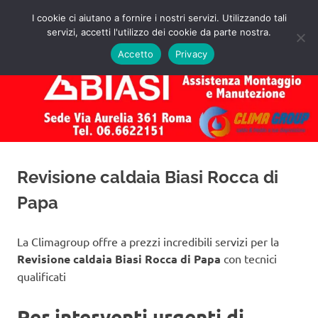
Salta
I cookie ci aiutano a fornire i nostri servizi. Utilizzando tali
al
servizi, accetti l'utilizzo dei cookie da parte nostra.
✅
MENU
contenuto
Assistenza
Richiedi
Accetto
Privacy
un
Caldaie
Preventivo!
Biasi
Roma
Revisione caldaia Biasi Rocca di
Papa
La Climagroup offre a prezzi incredibili servizi per la
Revisione caldaia Biasi Rocca di Papa
con tecnici
qualificati
Per interventi urgenti di