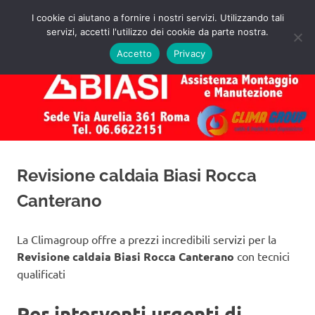
Salta
I cookie ci aiutano a fornire i nostri servizi. Utilizzando tali
al
servizi, accetti l'utilizzo dei cookie da parte nostra.
✅
MENU
contenuto
Assistenza
Richiedi
Accetto
Privacy
un
Caldaie
Preventivo!
Biasi
Roma
Revisione caldaia Biasi Rocca
Canterano
La Climagroup offre a prezzi incredibili servizi per la
Revisione caldaia Biasi Rocca Canterano
con tecnici
qualificati
Per interventi urgenti di