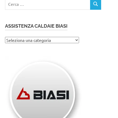
Ricerca
CERCA
per:
ASSISTENZA CALDAIE BIASI
Assistenza
caldaie
Biasi