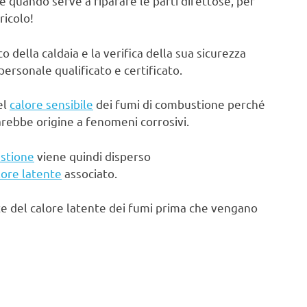
e quando serve a riparare le parti difettose, per
ricolo!
ella caldaia e la verifica della sua sicurezza
rsonale qualificato e certificato.
el
calore sensibile
dei fumi di combustione perché
arebbe origine a fenomeni corrosivi.
stione
viene quindi disperso
lore latente
associato.
te del calore latente dei fumi prima che vengano