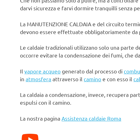
Che non passiamo solo a pulire, ma a controllare 
darvi sicurezza e farvi dormire tranquilli senza pe
La MANUTENZIONE CALDAIA e del circuito termico d
devono essere effettuate obbligatoriamente da pe
Le caldaie tradizionali utilizzano solo una parte d
occorre evitare la condensazione dei fumi, che d
Il
vapore acqueo
generato dal processo di
combu
in
atmosfera
attraverso il
camino
e con esso il
ca
La caldaia a condensazione, invece, recupera par
espulsi con il camino.
La nostra pagina
Assistenza caldaie Roma