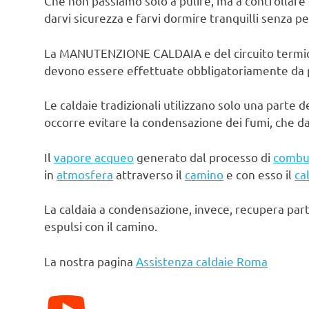
Che non passiamo solo a pulire, ma a controllare 
darvi sicurezza e farvi dormire tranquilli senza pe
La MANUTENZIONE CALDAIA e del circuito termico d
devono essere effettuate obbligatoriamente da pe
Le caldaie tradizionali utilizzano solo una parte d
occorre evitare la condensazione dei fumi, che d
Il
vapore acqueo
generato dal processo di
combu
in
atmosfera
attraverso il
camino
e con esso il
ca
La caldaia a condensazione, invece, recupera par
espulsi con il camino.
La nostra pagina
Assistenza caldaie Roma