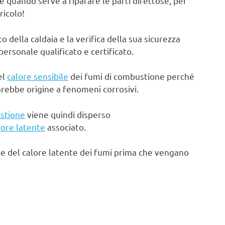
e quando serve a riparare le parti difettose, per
ricolo!
ella caldaia e la verifica della sua sicurezza
rsonale qualificato e certificato.
el
calore sensibile
dei fumi di combustione perché
arebbe origine a fenomeni corrosivi.
stione
viene quindi disperso
lore latente
associato.
te del calore latente dei fumi prima che vengano