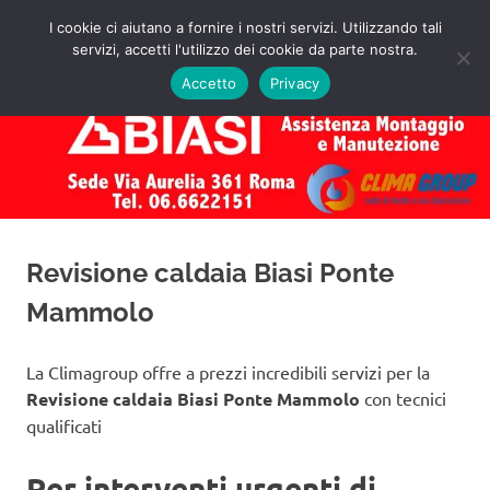
Salta
I cookie ci aiutano a fornire i nostri servizi. Utilizzando tali
al
servizi, accetti l'utilizzo dei cookie da parte nostra.
✅
MENU
contenuto
Assistenza
Richiedi
Accetto
Privacy
un
Caldaie
Preventivo!
Biasi
Roma
Revisione caldaia Biasi Ponte
Mammolo
La Climagroup offre a prezzi incredibili servizi per la
Revisione caldaia Biasi Ponte Mammolo
con tecnici
qualificati
Per interventi urgenti di