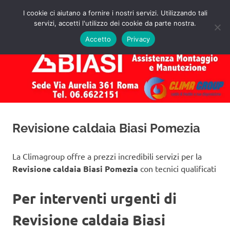
Salta
I cookie ci aiutano a fornire i nostri servizi. Utilizzando tali
al
servizi, accetti l'utilizzo dei cookie da parte nostra.
✅
MENU
contenuto
Assistenza
Richiedi
Accetto
Privacy
un
Caldaie
Preventivo!
Biasi
Roma
Revisione caldaia Biasi Pomezia
La Climagroup offre a prezzi incredibili servizi per la
Revisione caldaia Biasi Pomezia
con tecnici qualificati
Per interventi urgenti di
Revisione caldaia Biasi