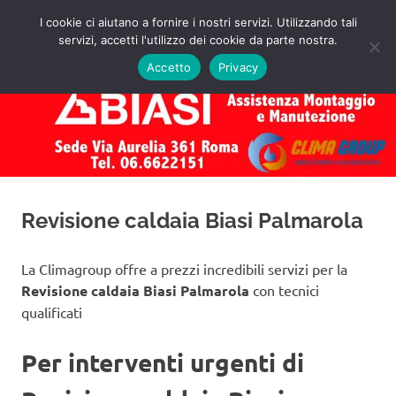
Salta
I cookie ci aiutano a fornire i nostri servizi. Utilizzando tali
al
servizi, accetti l'utilizzo dei cookie da parte nostra.
✅
MENU
contenuto
Assistenza
Richiedi
Accetto
Privacy
un
Caldaie
Preventivo!
Biasi
Roma
Revisione caldaia Biasi Palmarola
La Climagroup offre a prezzi incredibili servizi per la
Revisione caldaia Biasi Palmarola
con tecnici
qualificati
Per interventi urgenti di