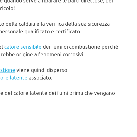
e quando serve a riparare le parti difettose, per
ricolo!
ella caldaia e la verifica della sua sicurezza
rsonale qualificato e certificato.
el
calore sensibile
dei fumi di combustione perché
arebbe origine a fenomeni corrosivi.
stione
viene quindi disperso
lore latente
associato.
te del calore latente dei fumi prima che vengano