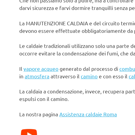
Che non passiamo solo a pulire, ma a controllare 
darvi sicurezza e farvi dormire tranquilli senza pe
La MANUTENZIONE CALDAIA e del circuito termico d
devono essere effettuate obbligatoriamente da pe
Le caldaie tradizionali utilizzano solo una parte d
occorre evitare la condensazione dei fumi, che d
Il
vapore acqueo
generato dal processo di
combu
in
atmosfera
attraverso il
camino
e con esso il
ca
La caldaia a condensazione, invece, recupera par
espulsi con il camino.
La nostra pagina
Assistenza caldaie Roma