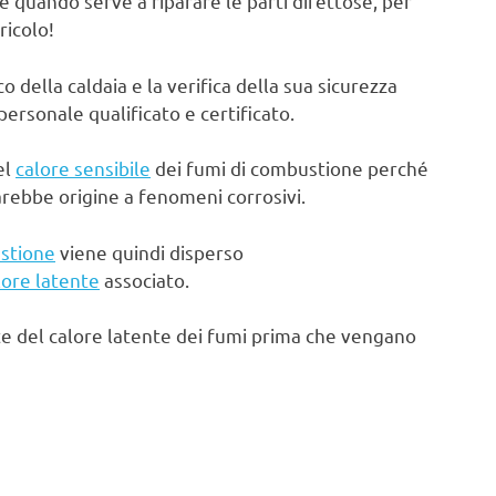
e quando serve a riparare le parti difettose, per
ricolo!
ella caldaia e la verifica della sua sicurezza
rsonale qualificato e certificato.
el
calore sensibile
dei fumi di combustione perché
arebbe origine a fenomeni corrosivi.
stione
viene quindi disperso
lore latente
associato.
te del calore latente dei fumi prima che vengano