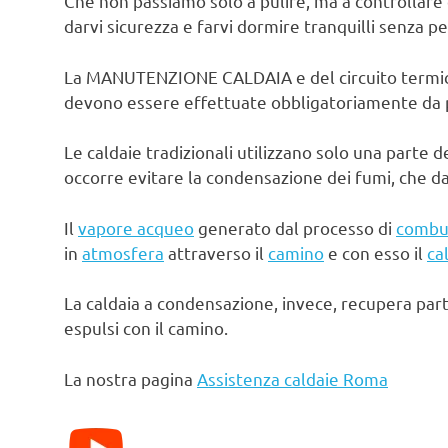
Che non passiamo solo a pulire, ma a controllare 
darvi sicurezza e farvi dormire tranquilli senza pe
La MANUTENZIONE CALDAIA e del circuito termico d
devono essere effettuate obbligatoriamente da pe
Le caldaie tradizionali utilizzano solo una parte d
occorre evitare la condensazione dei fumi, che d
Il
vapore acqueo
generato dal processo di
combu
in
atmosfera
attraverso il
camino
e con esso il
ca
La caldaia a condensazione, invece, recupera par
espulsi con il camino.
La nostra pagina
Assistenza caldaie Roma