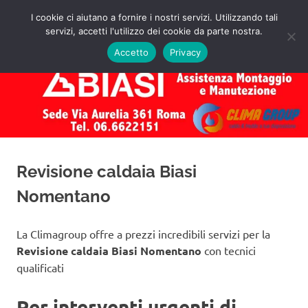
Salta
I cookie ci aiutano a fornire i nostri servizi. Utilizzando tali
al
servizi, accetti l'utilizzo dei cookie da parte nostra.
✅
MENU
contenuto
Assistenza
Richiedi
Accetto
Privacy
un
Caldaie
Preventivo!
Biasi
Roma
Revisione caldaia Biasi
Nomentano
La Climagroup offre a prezzi incredibili servizi per la
Revisione caldaia Biasi Nomentano
con tecnici
qualificati
Per interventi urgenti di