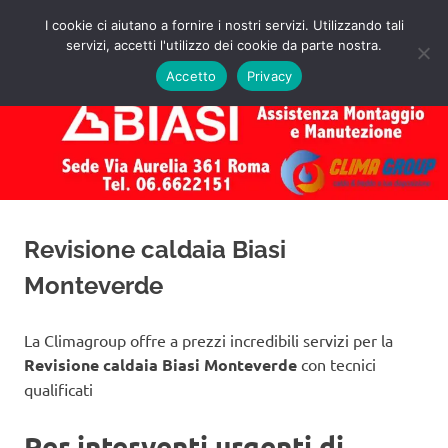
Salta
I cookie ci aiutano a fornire i nostri servizi. Utilizzando tali
al
servizi, accetti l'utilizzo dei cookie da parte nostra.
✅
MENU
contenuto
Assistenza
Richiedi
Accetto
Privacy
un
Caldaie
Preventivo!
Biasi
Roma
Revisione caldaia Biasi
Monteverde
La Climagroup offre a prezzi incredibili servizi per la
Revisione caldaia Biasi Monteverde
con tecnici
qualificati
Per interventi urgenti di