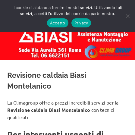
Salta
I cookie ci aiutano a fornire i nostri servizi. Utilizzando tali
al
servizi, accetti l'utilizzo dei cookie da parte nostra.
✅
MENU
contenuto
Assistenza
Richiedi
Accetto
Privacy
un
Caldaie
Preventivo!
Biasi
Roma
Revisione caldaia Biasi
Montelanico
La Climagroup offre a prezzi incredibili servizi per la
Revisione caldaia Biasi Montelanico
con tecnici
qualificati
Per interventi urgenti di