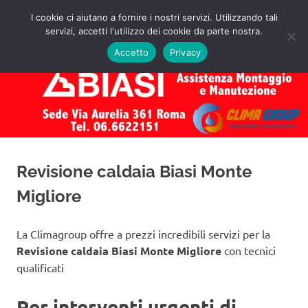
Salta
I cookie ci aiutano a fornire i nostri servizi. Utilizzando tali
al
servizi, accetti l'utilizzo dei cookie da parte nostra.
✅
MENU
contenuto
Assistenza
Richiedi
Accetto
Privacy
un
Caldaie
Preventivo!
Biasi
Roma
Revisione caldaia Biasi Monte
Migliore
La Climagroup offre a prezzi incredibili servizi per la
Revisione caldaia Biasi Monte Migliore
con tecnici
qualificati
Per interventi urgenti di