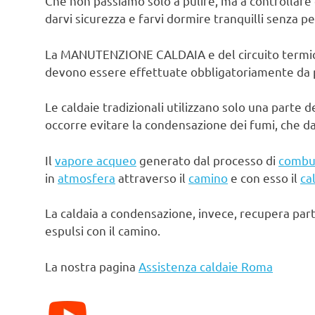
Che non passiamo solo a pulire, ma a controllare 
darvi sicurezza e farvi dormire tranquilli senza pe
La MANUTENZIONE CALDAIA e del circuito termico d
devono essere effettuate obbligatoriamente da pe
Le caldaie tradizionali utilizzano solo una parte d
occorre evitare la condensazione dei fumi, che d
Il
vapore acqueo
generato dal processo di
combu
in
atmosfera
attraverso il
camino
e con esso il
ca
La caldaia a condensazione, invece, recupera par
espulsi con il camino.
La nostra pagina
Assistenza caldaie Roma