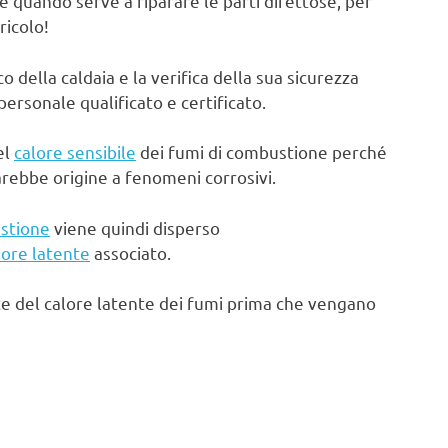
e quando serve a riparare le parti difettose, per
ricolo!
ella caldaia e la verifica della sua sicurezza
rsonale qualificato e certificato.
el
calore sensibile
dei fumi di combustione perché
arebbe origine a fenomeni corrosivi.
stione
viene quindi disperso
lore latente
associato.
te del calore latente dei fumi prima che vengano