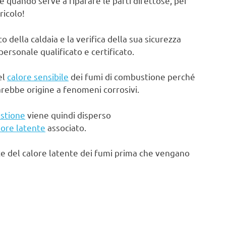
e quando serve a riparare le parti difettose, per
ricolo!
ella caldaia e la verifica della sua sicurezza
rsonale qualificato e certificato.
el
calore sensibile
dei fumi di combustione perché
arebbe origine a fenomeni corrosivi.
stione
viene quindi disperso
lore latente
associato.
te del calore latente dei fumi prima che vengano