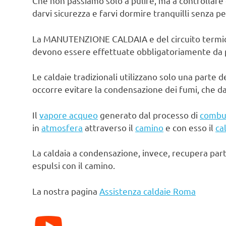
Che non passiamo solo a pulire, ma a controllare 
darvi sicurezza e farvi dormire tranquilli senza pe
La MANUTENZIONE CALDAIA e del circuito termico d
devono essere effettuate obbligatoriamente da pe
Le caldaie tradizionali utilizzano solo una parte d
occorre evitare la condensazione dei fumi, che d
Il
vapore acqueo
generato dal processo di
combu
in
atmosfera
attraverso il
camino
e con esso il
ca
La caldaia a condensazione, invece, recupera par
espulsi con il camino.
La nostra pagina
Assistenza caldaie Roma