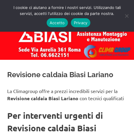
Salta
I cookie ci aiutano a fornire i nostri servizi. Utilizzando tali
al
servizi, accetti l'utilizzo dei cookie da parte nostra.
✅
MENU
contenuto
Assistenza
Richiedi
Accetto
Privacy
un
Caldaie
Preventivo!
Biasi
Roma
Revisione caldaia Biasi Lariano
La Climagroup offre a prezzi incredibili servizi per la
Revisione caldaia Biasi Lariano
con tecnici qualificati
Per interventi urgenti di
Revisione caldaia Biasi