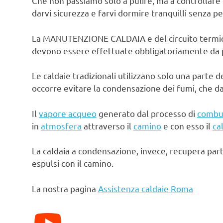
Che non passiamo solo a pulire, ma a controllare 
darvi sicurezza e farvi dormire tranquilli senza pe
La MANUTENZIONE CALDAIA e del circuito termico d
devono essere effettuate obbligatoriamente da pe
Le caldaie tradizionali utilizzano solo una parte d
occorre evitare la condensazione dei fumi, che d
Il
vapore acqueo
generato dal processo di
combu
in
atmosfera
attraverso il
camino
e con esso il
ca
La caldaia a condensazione, invece, recupera par
espulsi con il camino.
La nostra pagina
Assistenza caldaie Roma