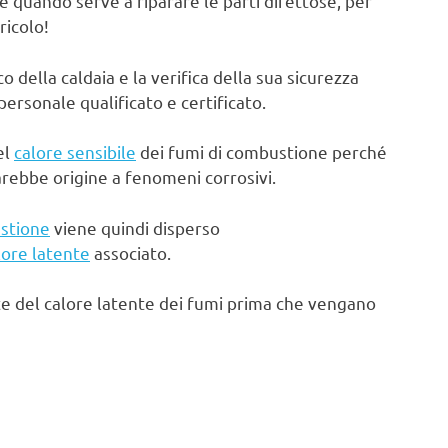
e quando serve a riparare le parti difettose, per
ricolo!
ella caldaia e la verifica della sua sicurezza
rsonale qualificato e certificato.
el
calore sensibile
dei fumi di combustione perché
arebbe origine a fenomeni corrosivi.
stione
viene quindi disperso
lore latente
associato.
te del calore latente dei fumi prima che vengano