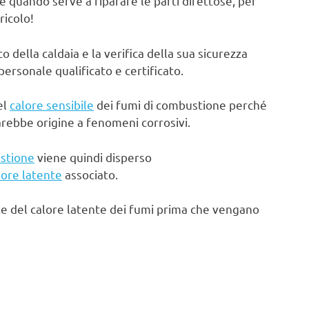
e quando serve a riparare le parti difettose, per
ricolo!
ella caldaia e la verifica della sua sicurezza
rsonale qualificato e certificato.
el
calore sensibile
dei fumi di combustione perché
arebbe origine a fenomeni corrosivi.
stione
viene quindi disperso
lore latente
associato.
te del calore latente dei fumi prima che vengano