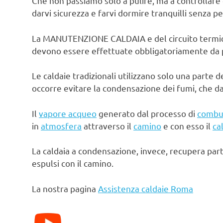
Che non passiamo solo a pulire, ma a controllare 
darvi sicurezza e farvi dormire tranquilli senza pe
La MANUTENZIONE CALDAIA e del circuito termico d
devono essere effettuate obbligatoriamente da pe
Le caldaie tradizionali utilizzano solo una parte d
occorre evitare la condensazione dei fumi, che d
Il
vapore acqueo
generato dal processo di
combu
in
atmosfera
attraverso il
camino
e con esso il
ca
La caldaia a condensazione, invece, recupera par
espulsi con il camino.
La nostra pagina
Assistenza caldaie Roma