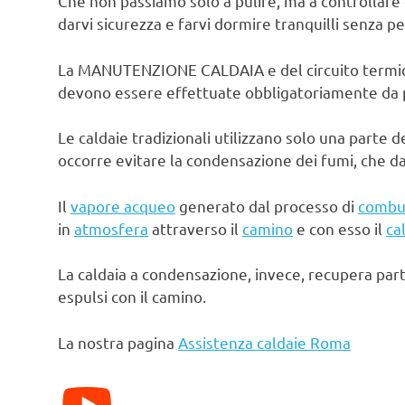
Che non passiamo solo a pulire, ma a controllare 
darvi sicurezza e farvi dormire tranquilli senza pe
La MANUTENZIONE CALDAIA e del circuito termico d
devono essere effettuate obbligatoriamente da pe
Le caldaie tradizionali utilizzano solo una parte d
occorre evitare la condensazione dei fumi, che d
Il
vapore acqueo
generato dal processo di
combu
in
atmosfera
attraverso il
camino
e con esso il
ca
La caldaia a condensazione, invece, recupera par
espulsi con il camino.
La nostra pagina
Assistenza caldaie Roma