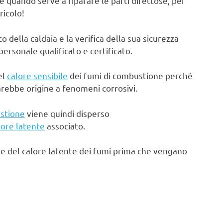
e quando serve a riparare le parti difettose, per
ricolo!
ella caldaia e la verifica della sua sicurezza
rsonale qualificato e certificato.
el
calore sensibile
dei fumi di combustione perché
arebbe origine a fenomeni corrosivi.
stione
viene quindi disperso
lore latente
associato.
te del calore latente dei fumi prima che vengano