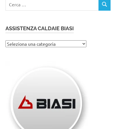
Ricerca
CERCA
per:
ASSISTENZA CALDAIE BIASI
Assistenza
caldaie
Biasi