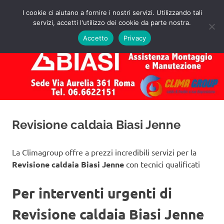
Salta
I cookie ci aiutano a fornire i nostri servizi. Utilizzando tali
al
servizi, accetti l'utilizzo dei cookie da parte nostra.
✅
MENU
contenuto
Assistenza
Richiedi
Accetto
Privacy
un
Caldaie
Preventivo!
Biasi
Roma
Revisione caldaia Biasi Jenne
La Climagroup offre a prezzi incredibili servizi per la
Revisione caldaia Biasi Jenne
con tecnici qualificati
Per interventi urgenti di
Revisione caldaia Biasi Jenne