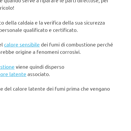
e quando serve a riparare le parti difettose, per
ricolo!
ella caldaia e la verifica della sua sicurezza
rsonale qualificato e certificato.
el
calore sensibile
dei fumi di combustione perché
arebbe origine a fenomeni corrosivi.
stione
viene quindi disperso
lore latente
associato.
te del calore latente dei fumi prima che vengano