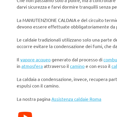
Che non passiamo solo a pulire, ma a controllare 
darvi sicurezza e farvi dormire tranquilli senza pe
La MANUTENZIONE CALDAIA e del circuito termico d
devono essere effettuate obbligatoriamente da pe
Le caldaie tradizionali utilizzano solo una parte d
occorre evitare la condensazione dei fumi, che d
Il
vapore acqueo
generato dal processo di
combu
in
atmosfera
attraverso il
camino
e con esso il
ca
La caldaia a condensazione, invece, recupera par
espulsi con il camino.
La nostra pagina
Assistenza caldaie Roma