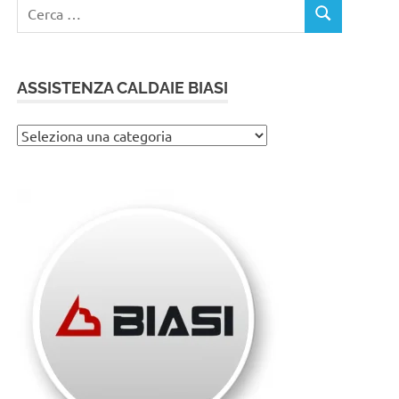
Ricerca
CERCA
per:
ASSISTENZA CALDAIE BIASI
Assistenza
caldaie
Biasi