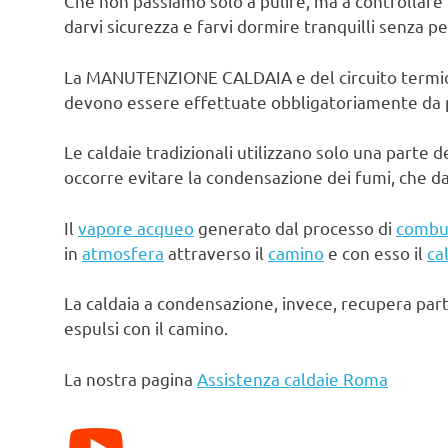
Che non passiamo solo a pulire, ma a controllare 
darvi sicurezza e farvi dormire tranquilli senza pe
La MANUTENZIONE CALDAIA e del circuito termico d
devono essere effettuate obbligatoriamente da pe
Le caldaie tradizionali utilizzano solo una parte d
occorre evitare la condensazione dei fumi, che d
Il
vapore acqueo
generato dal processo di
combu
in
atmosfera
attraverso il
camino
e con esso il
ca
La caldaia a condensazione, invece, recupera par
espulsi con il camino.
La nostra pagina
Assistenza caldaie Roma