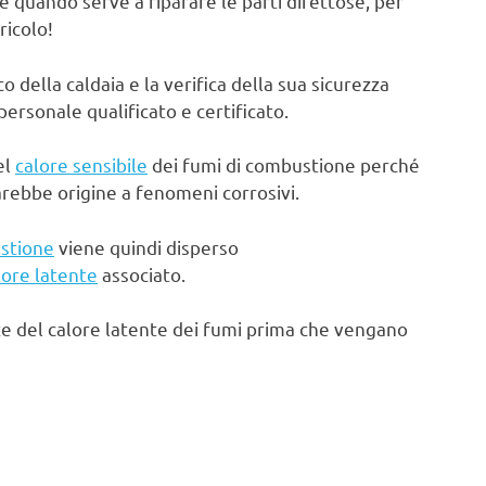
e quando serve a riparare le parti difettose, per
ricolo!
ella caldaia e la verifica della sua sicurezza
rsonale qualificato e certificato.
el
calore sensibile
dei fumi di combustione perché
arebbe origine a fenomeni corrosivi.
stione
viene quindi disperso
lore latente
associato.
te del calore latente dei fumi prima che vengano