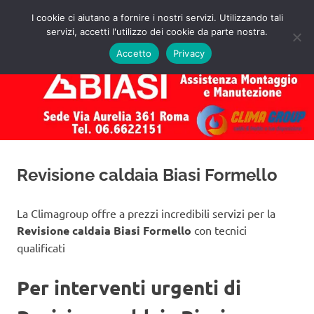
Salta
I cookie ci aiutano a fornire i nostri servizi. Utilizzando tali
al
servizi, accetti l'utilizzo dei cookie da parte nostra.
✅
MENU
contenuto
Assistenza
Richiedi
Accetto
Privacy
un
Caldaie
Preventivo!
Biasi
Roma
Revisione caldaia Biasi Formello
La Climagroup offre a prezzi incredibili servizi per la
Revisione caldaia Biasi Formello
con tecnici
qualificati
Per interventi urgenti di