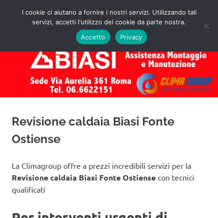
Salta
I cookie ci aiutano a fornire i nostri servizi. Utilizzando tali
al
servizi, accetti l'utilizzo dei cookie da parte nostra.
✅
MENU
contenuto
Assistenza
Richiedi
Accetto
Privacy
un
Caldaie
Preventivo!
Biasi
Roma
Revisione caldaia Biasi Fonte
Ostiense
La Climagroup offre a prezzi incredibili servizi per la
Revisione caldaia Biasi Fonte Ostiense
con tecnici
qualificati
Per interventi urgenti di