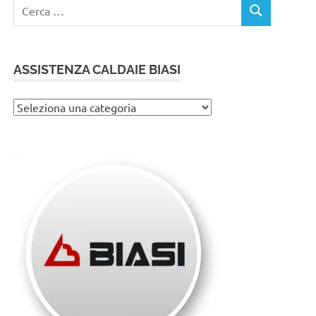
Ricerca
CERCA
per:
ASSISTENZA CALDAIE BIASI
Assistenza
caldaie
Biasi