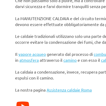
Che non passiamo solo a pulire, ma a controllare 
darvi sicurezza e farvi dormire tranquilli senza pe
La MANUTENZIONE CALDAIA e del circuito termico d
devono essere effettuate obbligatoriamente da pe
Le caldaie tradizionali utilizzano solo una parte d
occorre evitare la condensazione dei fumi, che d
Il
vapore acqueo
generato dal processo di
combu
in
atmosfera
attraverso il
camino
e con esso il
ca
La caldaia a condensazione, invece, recupera par
espulsi con il camino.
La nostra pagina
Assistenza caldaie Roma