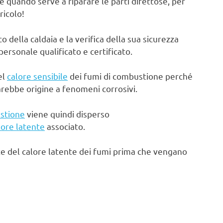
e quando serve a riparare le parti difettose, per
ricolo!
ella caldaia e la verifica della sua sicurezza
rsonale qualificato e certificato.
el
calore sensibile
dei fumi di combustione perché
arebbe origine a fenomeni corrosivi.
stione
viene quindi disperso
lore latente
associato.
te del calore latente dei fumi prima che vengano