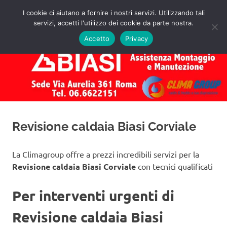
Salta
I cookie ci aiutano a fornire i nostri servizi. Utilizzando tali
al
servizi, accetti l'utilizzo dei cookie da parte nostra.
✅
MENU
contenuto
Assistenza
Richiedi
Accetto
Privacy
un
Caldaie
Preventivo!
Biasi
Roma
Revisione caldaia Biasi Corviale
La Climagroup offre a prezzi incredibili servizi per la
Revisione caldaia Biasi Corviale
con tecnici qualificati
Per interventi urgenti di
Revisione caldaia Biasi