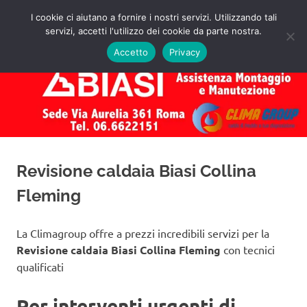
Salta
I cookie ci aiutano a fornire i nostri servizi. Utilizzando tali
al
servizi, accetti l'utilizzo dei cookie da parte nostra.
✅
MENU
contenuto
Assistenza
Richiedi
Accetto
Privacy
un
Caldaie
Preventivo!
Biasi
Roma
Revisione caldaia Biasi Collina
Fleming
La Climagroup offre a prezzi incredibili servizi per la
Revisione caldaia Biasi Collina Fleming
con tecnici
qualificati
Per interventi urgenti di