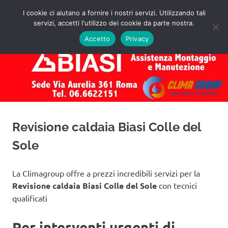
Salta
I cookie ci aiutano a fornire i nostri servizi. Utilizzando tali
al
servizi, accetti l'utilizzo dei cookie da parte nostra.
✅
MENU
contenuto
Assistenza
Richiedi
Accetto
Privacy
un
Caldaie
Preventivo!
Biasi
Roma
Revisione caldaia Biasi Colle del
Sole
La Climagroup offre a prezzi incredibili servizi per la
Revisione caldaia Biasi Colle del Sole
con tecnici
qualificati
Per interventi urgenti di