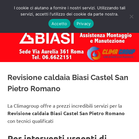
Salta
I cookie ci aiutano a fornire i nostri servizi. Utilizzando tali
al
servizi, accetti l'utilizzo dei cookie da parte nostra.
✅
MENU
contenuto
Assistenza
Richiedi
Accetto
Privacy
un
Caldaie
Preventivo!
Biasi
Roma
Revisione caldaia Biasi Castel San
Pietro Romano
La Climagroup offre a prezzi incredibili servizi per la
Revisione caldaia Biasi Castel San Pietro Romano
con tecnici qualificati
Per interventi urgenti di