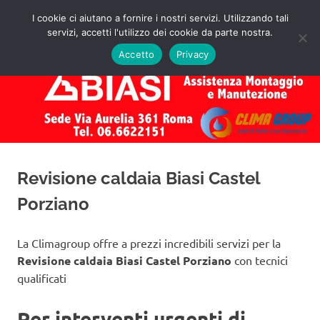
Salta
I cookie ci aiutano a fornire i nostri servizi. Utilizzando tali
al
servizi, accetti l'utilizzo dei cookie da parte nostra.
✅
MENU
contenuto
Assistenza
Richiedi
Accetto
Privacy
un
Caldaie
Preventivo!
Biasi
Roma
Revisione caldaia Biasi Castel
Porziano
La Climagroup offre a prezzi incredibili servizi per la
Revisione caldaia Biasi Castel Porziano
con tecnici
qualificati
Per interventi urgenti di