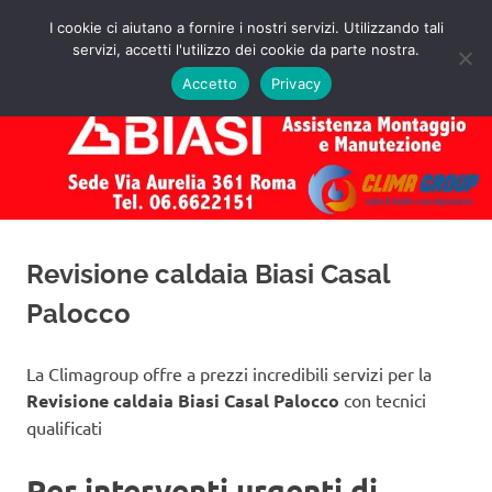
Salta
I cookie ci aiutano a fornire i nostri servizi. Utilizzando tali
al
servizi, accetti l'utilizzo dei cookie da parte nostra.
✅
MENU
contenuto
Assistenza
Richiedi
Accetto
Privacy
un
Caldaie
Preventivo!
Biasi
Roma
Revisione caldaia Biasi Casal
Palocco
La Climagroup offre a prezzi incredibili servizi per la
Revisione caldaia Biasi Casal Palocco
con tecnici
qualificati
Per interventi urgenti di