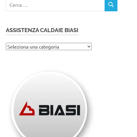
Ricerca
CERCA
per:
ASSISTENZA CALDAIE BIASI
Assistenza
caldaie
Biasi