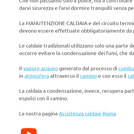
Che non passiamo solo a pulire, ma a controllare 
darvi sicurezza e farvi dormire tranquilli senza pe
La MANUTENZIONE CALDAIA e del circuito termico d
devono essere effettuate obbligatoriamente da pe
Le caldaie tradizionali utilizzano solo una parte d
occorre evitare la condensazione dei fumi, che d
Il
vapore acqueo
generato dal processo di
combu
in
atmosfera
attraverso il
camino
e con esso il
ca
La caldaia a condensazione, invece, recupera par
espulsi con il camino.
La nostra pagina
Assistenza caldaie Roma