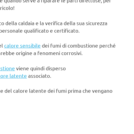
e quando serve a riparare le parti difettose, per
ricolo!
ella caldaia e la verifica della sua sicurezza
rsonale qualificato e certificato.
el
calore sensibile
dei fumi di combustione perché
arebbe origine a fenomeni corrosivi.
stione
viene quindi disperso
lore latente
associato.
te del calore latente dei fumi prima che vengano