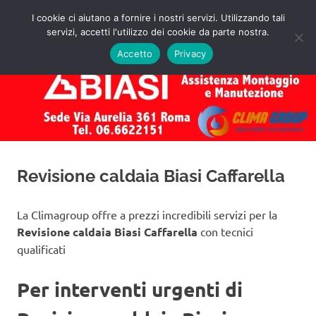
Salta
I cookie ci aiutano a fornire i nostri servizi. Utilizzando tali
al
servizi, accetti l'utilizzo dei cookie da parte nostra.
✅
MENU
contenuto
Assistenza
Richiedi
Accetto
Privacy
un
Caldaie
Preventivo!
Biasi
Roma
Revisione caldaia Biasi Caffarella
La Climagroup offre a prezzi incredibili servizi per la
Revisione caldaia Biasi Caffarella
con tecnici
qualificati
Per interventi urgenti di