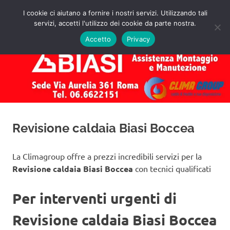
Salta
I cookie ci aiutano a fornire i nostri servizi. Utilizzando tali
al
servizi, accetti l'utilizzo dei cookie da parte nostra.
✅
MENU
contenuto
Assistenza
Richiedi
Accetto
Privacy
un
Caldaie
Preventivo!
Biasi
Roma
Revisione caldaia Biasi Boccea
La Climagroup offre a prezzi incredibili servizi per la
Revisione caldaia Biasi Boccea
con tecnici qualificati
Per interventi urgenti di
Revisione caldaia Biasi Boccea