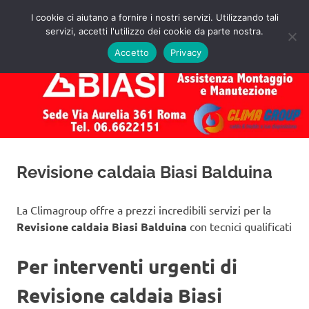
Salta
I cookie ci aiutano a fornire i nostri servizi. Utilizzando tali
al
servizi, accetti l'utilizzo dei cookie da parte nostra.
✅
MENU
contenuto
Assistenza
Richiedi
Accetto
Privacy
un
Caldaie
Preventivo!
Biasi
Roma
Revisione caldaia Biasi Balduina
La Climagroup offre a prezzi incredibili servizi per la
Revisione caldaia Biasi Balduina
con tecnici qualificati
Per interventi urgenti di
Revisione caldaia Biasi