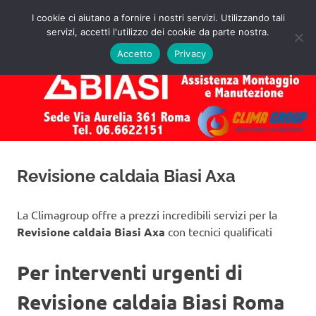
Salta
I cookie ci aiutano a fornire i nostri servizi. Utilizzando tali
al
servizi, accetti l'utilizzo dei cookie da parte nostra.
✅
MENU
contenuto
Assistenza
Richiedi
Accetto
Privacy
un
Caldaie
Preventivo!
Biasi
Roma
Revisione caldaia Biasi Axa
La Climagroup offre a prezzi incredibili servizi per la
Revisione caldaia Biasi Axa
con tecnici qualificati
Per interventi urgenti di
Revisione caldaia Biasi Roma